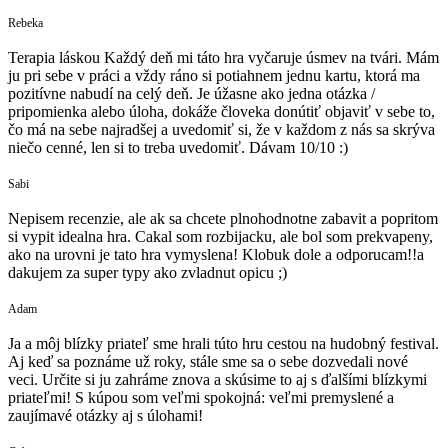
Rebeka
Terapia láskou Každý deň mi táto hra vyčaruje úsmev na tvári. Mám
ju pri sebe v práci a vždy ráno si potiahnem jednu kartu, ktorá ma
pozitívne nabudí na celý deň. Je úžasne ako jedna otázka /
pripomienka alebo úloha, dokáže človeka donútiť objaviť v sebe to,
čo má na sebe najradšej a uvedomiť si, že v každom z nás sa skrýva
niečo cenné, len si to treba uvedomiť. Dávam 10/10 :)
Sabi
Nepisem recenzie, ale ak sa chcete plnohodnotne zabavit a popritom
si vypit idealna hra. Cakal som rozbijacku, ale bol som prekvapeny,
ako na urovni je tato hra vymyslena! Klobuk dole a odporucam!!a
dakujem za super typy ako zvladnut opicu ;)
Adam
Ja a môj blízky priateľ sme hrali túto hru cestou na hudobný festival.
Aj keď sa poznáme už roky, stále sme sa o sebe dozvedali nové
veci. Určite si ju zahráme znova a skúsime to aj s ďalšími blízkymi
priateľmi! S kúpou som veľmi spokojná: veľmi premyslené a
zaujímavé otázky aj s úlohami!