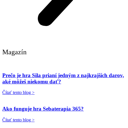
Magazín
Prečo je hra Sila prianí jedným z najkrajších darov,
aké môžeš niekomu dať?
Čítať tento blog >
Ako funguje hra Sebaterapia 365?
Čítať tento blog >