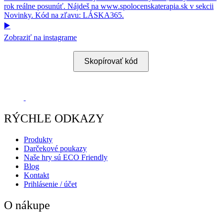
▶️
Zobraziť na instagrame
Skopírovať kód
RÝCHLE ODKAZY
Produkty
Darčekové poukazy
Naše hry sú ECO Friendly
Blog
Kontakt
Prihlásenie / účet
O nákupe