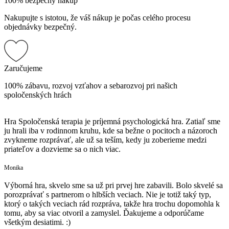
100% bezpečný nákup
Nakupujte s istotou, že váš nákup je počas celého procesu
objednávky bezpečný.
Zaručujeme
100% zábavu, rozvoj vzťahov a sebarozvoj pri našich
spoločenských hrách
Hra Spoločenská terapia je príjemná psychologická hra. Zatiaľ sme
ju hrali iba v rodinnom kruhu, kde sa bežne o pocitoch a názoroch
zvykneme rozprávať, ale už sa teším, kedy ju zoberieme medzi
priateľov a dozvieme sa o nich viac.
Monika
Výborná hra, skvelo sme sa už pri prvej hre zabavili. Bolo skvelé sa
porozprávať s partnerom o hlbších veciach. Nie je totiž taký typ,
ktorý o takých veciach rád rozpráva, takže hra trochu dopomohla k
tomu, aby sa viac otvoril a zamyslel. Ďakujeme a odporúčame
všetkým desiatimi. :)