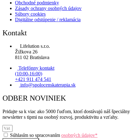
Obchodné podmienky
Zásady ochrany osobných údajov
Súbory cookies
Digitálne odstúpenie / reklamácia
Kontakt
Lifelution s.r.o.
Žižkova 26
811 02 Bratislava
Telefónny kontakt
(10:00-16:00)
+421 911 474 541
info@spolocenskaterapia.sk
ODBER NOVINIEK
Pridajte sa k viac ako 5000 ľuďom, ktorí dostávajú náš špeciálny
newsletter s tipmi na osobný rozvoj, produktivitu a vzťahy.
Súhlasím so spracovaním
osobných údajov*