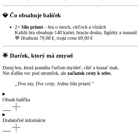
💎
Čo obsahuje balíček
2×
Sila prianí
– hra o snoch, cieľoch a víziách
Každá hra obsahuje 140 kariet, hraciu dosku, figúrky a manuál
💬
Hodnota 79,98 €, tvoja cena 69,90 €
🌟
Darček, ktorý má zmysel
Daruj hru, ktorá pomáha ľuďom myslieť, cítiť a konať inak.
Nie ďalšiu vec pod stromček, ale
začiatok cesty k sebe.
„Dva sny. Dve cesty. Jedna Sila prianí.“
Obsah balíčka
Dodatočné informácie