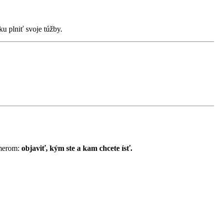
u plniť svoje túžby.
ámerom:
objaviť, kým ste a kam chcete ísť.