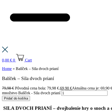
0,00
€
0
Cart
Home
»
Balíček – Sila dvoch prianí
Balíček – Sila dvoch prianí
79,98
€
Pôvodná cena bola: 79,98 €.
69,90
€
Aktuálna cena je: 69,90 €
množstvo Balíček - Sila dvoch prianí
Pridať do košíka
SILA DVOCH PRIANÍ – dvojbalenie hry o snoch a c