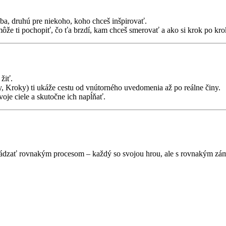
eba, druhú pre niekoho, koho chceš inšpirovať.
že ti pochopiť, čo ťa brzdí, kam chceš smerovať a ako si krok po krok
 žiť.
, Kroky) ti ukáže cestu od vnútorného uvedomenia až po reálne činy.
voje ciele a skutočne ich napĺňať.
ádzať rovnakým procesom – každý so svojou hrou, ale s rovnakým z