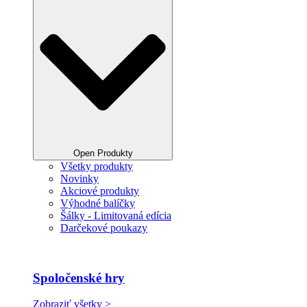
Open Produkty
Všetky produkty
Novinky
Akciové produkty
Výhodné balíčky
Šálky - Limitovaná edícia
Darčekové poukazy
Spoločenské hry
Zobraziť všetky >