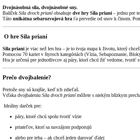
Dvojnásobná sila, dvojnásobné sny.
Balíček
Sila dvoch prianí
obsahuje
dve hry Sila prianí
– jednu pre t
Táto
unikátna sebarozvojová hra
ťa prevedie od snov k činom. Pomô
O hre Sila prianí
Sila prianí
je viac než len hra – je to tvoja mapa k životu, ktorý chceš
Pomocou 70 kariet v štyroch kategóriách (Vízia, Sebapoznanie, Bloky
Hra je určená pre jednotlivcov aj páry, ktorí chcú žiť vedome, tvoriť s
Prečo dvojbalenie?
Pretože sny sú krajšie, keď ich zdieľaš.
Vďaka dvojbaleniu
Sila dvoch prianí
môžete s niekým blízkym prech
Ideálny darček pre:
páry, ktoré chcú spolu tvoriť vízie
priateľov, ktorí sa navzájom podporujú
alebo pre teba – ak chceš jeden darovať ďalej