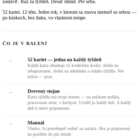
zastaviť. Raz za týždeň. Desať minút. Pre seba.
52 kariet. 12 tém. Jeden rok, v ktorom sa znova stretneš so sebou —
po kúskoch, bez tlaku, vo vlastnom tempe.
ČO JE V BALENÍ
→
52 kariet — jedna na každý týždeň
Každá karta obsahuje tri konkrétne kroky: úlohu na
sebapoznanie, úlohu na sebalásku a otázku týždňa. Nie
teória — prax.
→
Drevený stojan
Karta týždňa má svoje miesto — na nočnom stolíku,
pracovnom stole, v kuchyni. Uvidíš ju každý deň. A každý
deň ti niečo pripomenie.
→
Manuál
Všetko, čo potrebuješ vedieť na začatie. Hra je pripravená
na použitie do pár minút.