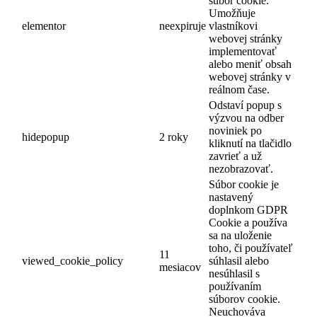
súbor cookie.
Umožňuje
elementor
neexpiruje
vlastníkovi
webovej stránky
implementovať
alebo meniť obsah
webovej stránky v
reálnom čase.
Odstaví popup s
výzvou na odber
noviniek po
hidepopup
2 roky
kliknutí na tlačidlo
zavrieť a už
nezobrazovať.
Súbor cookie je
nastavený
doplnkom GDPR
Cookie a používa
sa na uloženie
toho, či používateľ
11
viewed_cookie_policy
súhlasil alebo
mesiacov
nesúhlasil s
používaním
súborov cookie.
Neuchováva