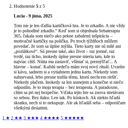
Hodnotenie
5
z 5
Lucia - 9 júna, 2025
Toto nie je len ďalšia kartičková hra. Je to zrkadlo. A nie vždy
je to pohodlné zrkadlo.“ Keď som si objednala Sebaterapiu
365, čakala som niečo ako pekne zabalenú inšpiráciu –
motivačné kartičky na poličku. Po troch týždňoch môžem
povedať, že som sa úplne mýlila. Tieto karty nie sú milé ani
„pozlátkové“. Sú presne také, ako život – raz jemné, raz
tvrdé, raz ticho, inokedy úplne presne mieria tam, kde to
najviac cítiš. Nútia ma zastaviť, všímať si, premýšľať... A
hlavne – konať. Každú nedeľu mám svoj nový rituál. Uvarím
si kávu, sadnem si a vytiahnem jednu kartu. Niekedy som
nahnevaná, lebo presne trafila tému, ktorú nechcem riešiť.
Niekedy plačem. Inokedy sa len usmejem a konečne si niečo
odpustím. Je to moja terapia – bez terapeuta. A paradoxne,
cítim sa pri nej bezpečne. Vďaka tejto hre sa znova stretávam
so sebou. Bez tlaku. Len tak. Po kúskoch. Ak niekto hľadá
skratku, nech si to nekupuje. Ale ak hľadáš seba – odporúčam
všetkými desiatimi.
1
★
2
★★
3
★★★
4
★★★★
5
★★★★★