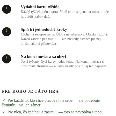
Vytiahni kartu týždňa
1
Každý týždeň jedna karta. Vlož ju do stojana na miesto, kde
ju uvidíš každý deň.
Splň tri jednoduché kroky
2
Úloha na sebapoznanie. Úloha na sebalásku. Otázka týždňa.
Každá zaberie pár minút — ale niekedy ostaneš pri nej
dlhšie, ako si plánoval/a.
Na konci mesiaca sa obzri
3
Štyri týždne, štyri karty, jedna téma. Na konci mesiaca si
urob malé zhrnutie — a oslav každý posun, aj ten najmenší.
PRE KOHO JE TÁTO HRA
✓ Pre každého, kto chce pracovať na sebe — ale potrebuje
štruktúru, nie len zámer
✓ Pre tých, čo začínali a zastavili — toto sa nevzdáva s tebou