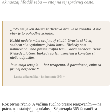
Ak naozaj hľadáš seba — vitaj na tej správnej ceste.
„Toto nie je len ďalšia kartičková hra. Je to zrkadlo. A nie
vždy je to pohodlné zrkadlo.
Každú nedeľu mám svoj nový rituál. Uvarím si kávu,
sadnem si a vytiahnem jednu kartu. Niekedy som
nahnevaná, lebo presne trafila tému, ktorú nechcem riešiť.
Niekedy plačem. Inokedy sa len usmejem a konečne si
niečo odpustím.
Je to moja terapia — bez terapeuta. A paradoxne, cítim sa
pri nej bezpečne.“
— Lucia, zákazníčka · hodnotenie 5/5 ⭐
Rok plynie rýchlo. A väčšina ľudí ho prežije reagovaním — na
prácu, na ostatných, na udalosti. Sebaterapia 365 ťa naučí sa