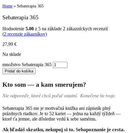
Home
»
Sebaterapia 365
Sebaterapia 365
Hodnotenie
5.00
z 5 na základe
2
zákazníckych recenzií
(
2
recenzie zákazníkov)
27,99
€
Na sklade
množstvo Sebaterapia 365
Pridať do košíka
Kto som — a kam smerujem?
Nie odpoveďe, ktoré chcú počuť ostatní. Konečene tie tvoje.
Sebaterapia 365 nie je motivačná knižka ani zápisník plný
prázdnych riadkov. Je to 52 kariet — jedna na každý týždeň —
ktoré ťa jemne, ale dôsledne vedú k sebe samému.
Ak hľadáš skratku, nekupuj si to. Sebapoznanie je cesta.