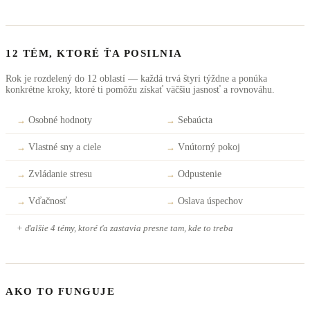
12 TÉM, KTORÉ ŤA POSILNIA
Rok je rozdelený do 12 oblastí — každá trvá štyri týždne a ponúka
konkrétne kroky, ktoré ti pomôžu získať väčšiu jasnosť a rovnováhu.
→
Osobné hodnoty
→
Sebaúcta
→
Vlastné sny a ciele
→
Vnútorný pokoj
→
Zvládanie stresu
→
Odpustenie
→
Vďačnosť
→
Oslava úspechov
+ ďalšie 4 témy, ktoré ťa zastavia presne tam, kde to treba
AKO TO FUNGUJE