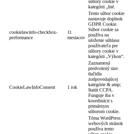
súbory cookie v
kategórii „Iné.
Tento súbor cookie
nastavuje doplnok
GDPR Cookie.
Súbor cookie sa
cookielawinfo-checkbox-
11
používa na
performance
mesiacov
uloženie súhlasu
používateľa pre
súbory cookie v
kategórii „Výkon“.
Zaznamená
predvolený stav
tlačidla
zodpovedajúcej
kategórie & amp;
CookieLawInfoConsent
1 rok
štatút CCPA.
Funguje iba v
koordinácii s
primárnym
súborom cookie.
Téma WordPress
webových stránok
používa tento