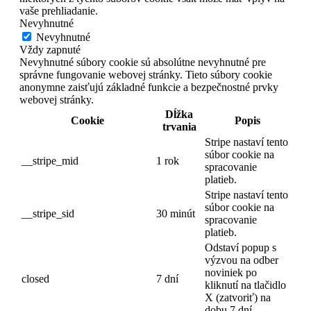
vaše prehliadanie.
Nevyhnutné
Nevyhnutné
Vždy zapnuté
Nevyhnutné súbory cookie sú absolútne nevyhnutné pre
správne fungovanie webovej stránky. Tieto súbory cookie
anonymne zaisťujú základné funkcie a bezpečnostné prvky
webovej stránky.
Dĺžka
Cookie
Popis
trvania
Stripe nastaví tento
súbor cookie na
__stripe_mid
1 rok
spracovanie
platieb.
Stripe nastaví tento
súbor cookie na
__stripe_sid
30 minút
spracovanie
platieb.
Odstaví popup s
výzvou na odber
noviniek po
closed
7 dní
kliknutí na tlačidlo
X (zatvoriť) na
dobu 7 dní.