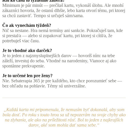
Koľko času to týždenne zaberá?
Minimum je pár minút — prečítaš kartu, vykonáš úlohu. Ale mnohí
zákazníci hovoria, že ostanú dlhšie, lebo karta otvorí tému, pri ktorej
sa chcú zastaviť. Tempo si určuješ sám/sama.
Čo ak vynechám týždeň?
Nič sa nestane. Hra nemá termíny ani sankcie. Pokračuješ tam, kde
si prestal/a — alebo si zopakovať kartu, pri ktorej si cítil/a, že
potrebuješ viac času.
Je to vhodné ako darček?
Je to jeden z najzmysluplnejších darov — hovoríš ním: na tebe
záleží, investuj do seba. Vhodné na narodeniny, Vianoce aj ako
spontánne prekvapenie.
Je to určené len pre ženy?
Nie. Sebaterapia 365 je pre každého, kto chce porozumieť sebe —
bez ohľadu na pohlavie. Témy sú univerzálne.
„Každá karta mi pripomenula, že nemusím byť dokonalá, aby som
bola dosť. Po roku s touto hrou sa už nepozerám na svoje chyby ako
na zlyhania, ale ako na príležitosti rásť. Bol to jeden z najkrajších
darov, aké som mohla dať sama sebe.“