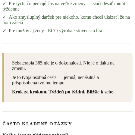
✓ Pre tých, čo nemajú čas na veľké zmeny — stačí desať minút
týždenne
✓ Ako zmysluplný darček pre niekoho, komu chceš ukázať, že na
ňom záleží
✓ Pre mužov aj ženy · ECO výroba · slovenská hra
Sebaterapia 365 nie je o dokonalosti. Nie je o tlaku na
zmenu.
Je to tvoja osobná cesta — jemná, nenásilná a
prispôsobená tvojmu tempu.
Krok za krokom. Týždeň po týždni. Bližšie k sebe.
ČASTO KLADENÉ OTÁZKY