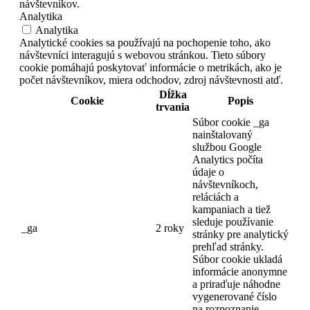
návštevníkov.
Analytika
Analytika
Analytické cookies sa používajú na pochopenie toho, ako
návštevníci interagujú s webovou stránkou. Tieto súbory
cookie pomáhajú poskytovať informácie o metrikách, ako je
počet návštevníkov, miera odchodov, zdroj návštevnosti atď.
Dĺžka
Cookie
Popis
trvania
Súbor cookie _ga
nainštalovaný
službou Google
Analytics počíta
údaje o
návštevníkoch,
reláciách a
kampaniach a tiež
sleduje používanie
_ga
2 roky
stránky pre analytický
prehľad stránky.
Súbor cookie ukladá
informácie anonymne
a priraďuje náhodne
vygenerované číslo
na rozpoznanie