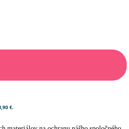
8,90 €.
h materiálov na ochranu nášho spoločného