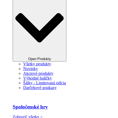
Open Produkty
Všetky produkty
Novinky
Akciové produkty
Výhodné balíčky
Šálky - Limitovaná edícia
Darčekové poukazy
Spoločenské hry
Zobraziť všetky >