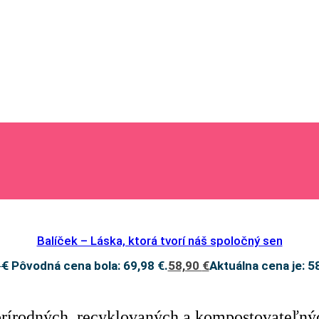
Balíček – Láska, ktorá tvorí náš spoločný sen
8
€
Pôvodná cena bola: 69,98 €.
58,90
€
Aktuálna cena je: 5
rírodných, recyklovaných a kompostovateľnýc