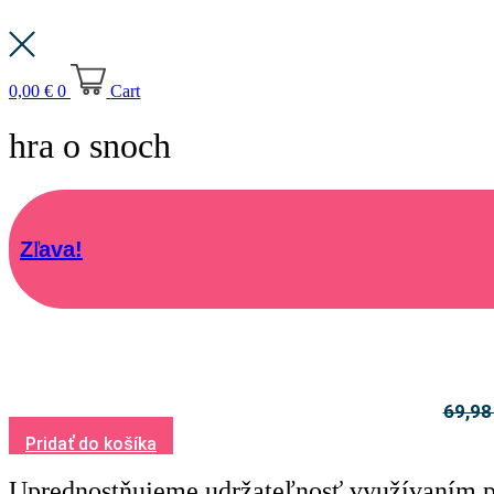
0,00
€
0
Cart
hra o snoch
Zľava!
69,9
Pridať do košíka
Uprednostňujeme udržateľnosť využívaním p