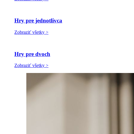
Hry pre jednotlivca
Zobraziť všetky >
Hry pre dvoch
Zobraziť všetky >