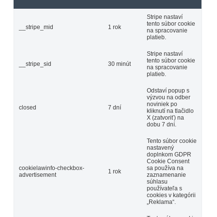
Stripe nastaví
tento súbor cookie
__stripe_mid
1 rok
na spracovanie
platieb.
Stripe nastaví
tento súbor cookie
__stripe_sid
30 minút
na spracovanie
platieb.
Odstaví popup s
výzvou na odber
noviniek po
closed
7 dní
kliknutí na tlačidlo
X (zatvoriť) na
dobu 7 dní.
Tento súbor cookie
nastavený
doplnkom GDPR
Cookie Consent
cookielawinfo-checkbox-
sa používa na
1 rok
advertisement
zaznamenanie
súhlasu
používateľa s
cookies v kategórii
„Reklama“.