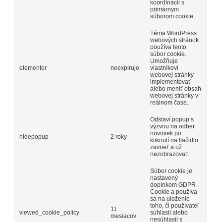
koordinácii s
primárnym
súborom cookie.
Téma WordPress
webových stránok
používa tento
súbor cookie.
Umožňuje
elementor
neexpiruje
vlastníkovi
webovej stránky
implementovať
alebo meniť obsah
webovej stránky v
reálnom čase.
Odstaví popup s
výzvou na odber
noviniek po
hidepopup
2 roky
kliknutí na tlačidlo
zavrieť a už
nezobrazovať.
Súbor cookie je
nastavený
doplnkom GDPR
Cookie a používa
sa na uloženie
toho, či používateľ
11
viewed_cookie_policy
súhlasil alebo
mesiacov
nesúhlasil s