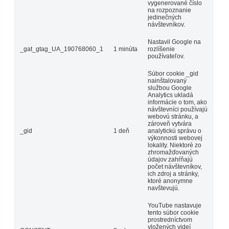
vygenerované číslo
na rozpoznanie
jedinečných
návštevníkov.
Nastavil Google na
_gat_gtag_UA_190768060_1
1 minúta
rozlíšenie
používateľov.
Súbor cookie _gid
nainštalovaný
službou Google
Analytics ukladá
informácie o tom, ako
návštevníci používajú
webovú stránku, a
zároveň vytvára
_gid
1 deň
analytickú správu o
výkonnosti webovej
lokality. Niektoré zo
zhromažďovaných
údajov zahŕňajú
počet návštevníkov,
ich zdroj a stránky,
ktoré anonymne
navštevujú.
YouTube nastavuje
tento súbor cookie
prostredníctvom
vložených videí