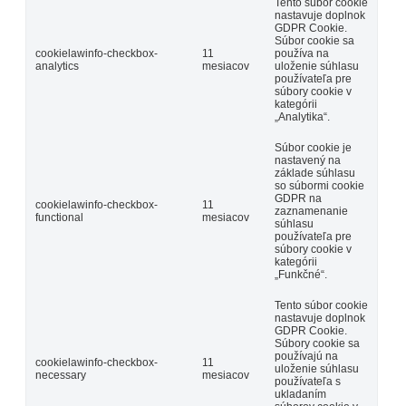
Tento súbor cookie
nastavuje doplnok
GDPR Cookie.
Súbor cookie sa
cookielawinfo-checkbox-
11
používa na
analytics
mesiacov
uloženie súhlasu
používateľa pre
súbory cookie v
kategórii
„Analytika“.
Súbor cookie je
nastavený na
základe súhlasu
so súbormi cookie
GDPR na
cookielawinfo-checkbox-
11
zaznamenanie
functional
mesiacov
súhlasu
používateľa pre
súbory cookie v
kategórii
„Funkčné“.
Tento súbor cookie
nastavuje doplnok
GDPR Cookie.
Súbory cookie sa
používajú na
cookielawinfo-checkbox-
11
uloženie súhlasu
necessary
mesiacov
používateľa s
ukladaním