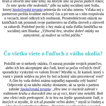
hrali a otvorili sme také témy, ku ktorým sme sa počas piatich rokov,
čo sme spolu ešte nedostali
,“ píše na našej sociálnej sieti Soňa,
ktorej
Spoločenská terapia
priniesla do vzťahu zmenu. Vďaka nej s
partnerom prežila kvalitne strávený čas a pri tom sa s ním rozprávala
o veciach, ktoré odkryli ich osobnosti. Prostredníctvom otázok na
kartičkách tak posunuli svoje partnerstvo na ďalšiu úroveň a zároveň
sa zabavili. Podobné pocity z hry mala aj naša ďalšia fanúšička na
sociálnej sieti Bianka: „
Výborná hra, strašne dobré otázky na
zamyslenie, aj mužovi sa veľmi páčila
.“
Čo všetko viete o ľuďoch z vášho okolia?
Položili ste si niekedy otázku, či naozaj poznáte svojich priateľov,
alebo ich len akceptujete ako ľudí, ktorí sa počas voľných chvíľ
sporadicky vyskytnú vo vašom živote? Myslíte si, že kamoš, ktorý s
vami v piatok sedáva na pive by bol ochotný sám precestovať svet?
A čím by vaša dobrá známa najradšej napustila celý bazén?
Odpovede aj na takéto otázky dostanete, ak sa spolu s partiou
zahráte
Spoločenskú terapiu
: „
Hru sme si viackrát zahrali v
rodinnom kruhu a dozvedeli sme sa aj veci, ktoré sme netušili. Boli
sme všetci milo prekvapení. Je to hra na lepšie spoznávanie ľudí, o
ktorých si myslíte, že ich už poznáte veľmi dobre,“
myslí si Ondrej a