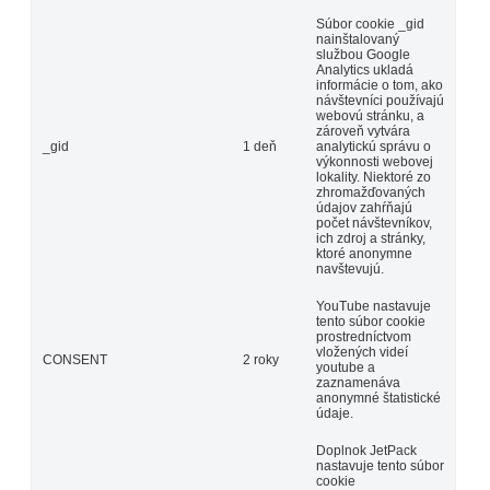
Súbor cookie _gid
nainštalovaný
službou Google
Analytics ukladá
informácie o tom, ako
návštevníci používajú
webovú stránku, a
zároveň vytvára
_gid
1 deň
analytickú správu o
výkonnosti webovej
lokality. Niektoré zo
zhromažďovaných
údajov zahŕňajú
počet návštevníkov,
ich zdroj a stránky,
ktoré anonymne
navštevujú.
YouTube nastavuje
tento súbor cookie
prostredníctvom
vložených videí
CONSENT
2 roky
youtube a
zaznamenáva
anonymné štatistické
údaje.
Doplnok JetPack
nastavuje tento súbor
cookie