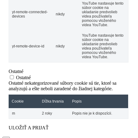
YouTube nastavuje tento
súbor cookie na
yt-remote-connected-
ukladanie predvolieb
nikdy
devices
videa používateľa
pomocou vloženého
videa YouTube.
YouTube nastavuje tento
súbor cookie na
ukladanie predvolieb
yt-remote-device-id
nikdy
videa používateľa
pomocou vloženého
videa YouTube.
Ostatné
Ostatné
Ostatné nekategorizované súbory cookie sú tie, ktoré sa
analyzujú a ešte neboli zaradené do žiadnej kategórie.
Cookie
Dĺžka trvania
Popis
m
2 roky
Popis nie je k dispozícii.
ULOŽIŤ A PRIJAŤ