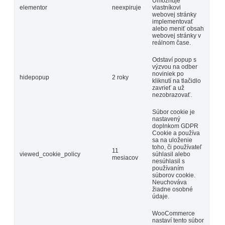
Umožňuje
elementor
neexpiruje
vlastníkovi
webovej stránky
implementovať
alebo meniť obsah
webovej stránky v
reálnom čase.
Odstaví popup s
výzvou na odber
noviniek po
hidepopup
2 roky
kliknutí na tlačidlo
zavrieť a už
nezobrazovať.
Súbor cookie je
nastavený
doplnkom GDPR
Cookie a používa
sa na uloženie
toho, či používateľ
11
viewed_cookie_policy
súhlasil alebo
mesiacov
nesúhlasil s
používaním
súborov cookie.
Neuchováva
žiadne osobné
údaje.
WooCommerce
nastaví tento súbor