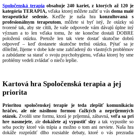
Spoločenská terapia
obsahuje 240 kariet, z ktorých až 120 je
kategória TERAPIA,
vďaka ktorej môžete zažiť u vás
doma malé
terapeutické sedenie.
Keďže je naša hra
konzultovaná s
profesionálnym terapeutom
, môžete si byť istý, že otázky sú
tvorené tak, aby ste cítili, že vaše odpovede vám dávajú úplne iný
význam a to len vďaka tomu, že ste konečne dostali DOBRE
položenú otázku. Pretože len tak viete dostať skutočne dobrú
odpoveď – keď dostanete skutočne trefnú otázku. Pýtať sa je
dôležité, žijeme v dobe kde sme zahľadený do vlastných problémov
a zabúdame sa starať o svoju psychohygienu, vďaka ktorej by sme
problémy vedeli zvládať o niečo lepšie.
Kartová hra Spoločenská terapia a jej
priorita
Prioritou spoločenskej terapie je teda zlepšiť komunikáciu
hráčov, ale nie násilnou formou ťažkých a nepríjemných
otázok.
Zvolili sme formu, ktorá je príjemná, zábavná,
veľa sa pri
hre nasmejete
, ale
dokážete aj vypustiť slzy
a tak vypustíte so
seba pocity ktoré vás trápia a možno o tom ani neviete. Naša hra
dokáže rozprúdiť dlho rozsiahle debaty, ktoré o vás prezradia