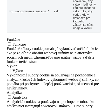
cookie tak, aby
vytvoril jedinečný
kód pre každého
wp_woocommerce_session_*
2 dni
zákazníka, aby
vedel, kde v
databáze pre
každého
zákazníka nájsť
údaje o košíku.
Funkčné
Funkčné
Funkčné súbory cookie pomáhajú vykonávať určité funkcie,
ako je zdieľanie obsahu webovej stránky na platformách
sociálnych médií, zhromažďovanie spätnej väzby a ďalšie
funkcie tretích strán.
Výkon
Výkon
Výkonnostné súbory cookie sa používajú na pochopenie a
analýzu kľúčových indexov výkonnosti webovej stránky, čo
pomáha pri poskytovaní lepšej používateľskej skúsenosti pre
návštevníkov.
Analytika
Analytika
Analytické cookies sa používajú na pochopenie toho, ako
návštevníci interagujú s webovou stránkou. Tieto súbory