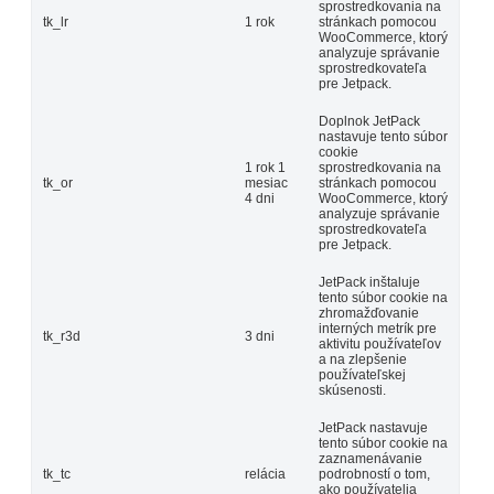
sprostredkovania na
tk_lr
1 rok
stránkach pomocou
WooCommerce, ktorý
analyzuje správanie
sprostredkovateľa
pre Jetpack.
Doplnok JetPack
nastavuje tento súbor
cookie
1 rok 1
sprostredkovania na
tk_or
mesiac
stránkach pomocou
4 dni
WooCommerce, ktorý
analyzuje správanie
sprostredkovateľa
pre Jetpack.
JetPack inštaluje
tento súbor cookie na
zhromažďovanie
interných metrík pre
tk_r3d
3 dni
aktivitu používateľov
a na zlepšenie
používateľskej
skúsenosti.
JetPack nastavuje
tento súbor cookie na
zaznamenávanie
tk_tc
relácia
podrobností o tom,
ako používatelia