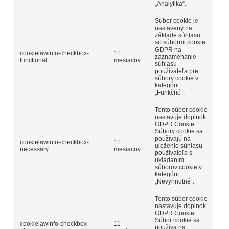
„Analytika“.
Súbor cookie je
nastavený na
základe súhlasu
so súbormi cookie
GDPR na
cookielawinfo-checkbox-
11
zaznamenanie
functional
mesiacov
súhlasu
používateľa pre
súbory cookie v
kategórii
„Funkčné“.
Tento súbor cookie
nastavuje doplnok
GDPR Cookie.
Súbory cookie sa
používajú na
cookielawinfo-checkbox-
11
uloženie súhlasu
necessary
mesiacov
používateľa s
ukladaním
súborov cookie v
kategórii
„Nevyhnutné“.
Tento súbor cookie
nastavuje doplnok
GDPR Cookie.
Súbor cookie sa
cookielawinfo-checkbox-
11
používa na