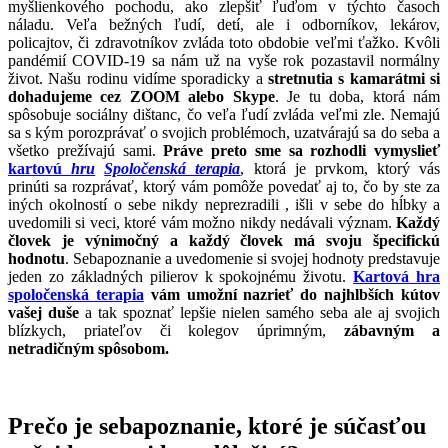
myšlienkového pochodu, ako zlepšiť ľuďom v týchto časoch
náladu. Veľa bežných ľudí, detí, ale i odborníkov, lekárov,
policajtov, či zdravotníkov zvláda toto obdobie veľmi ťažko. Kvôli
pandémií COVID-19 sa nám už na vyše rok pozastavil normálny
život. Našu rodinu vidíme sporadicky a
stretnutia s kamarátmi si
dohadujeme cez ZOOM alebo Skype
. Je tu doba, ktorá nám
spôsobuje sociálny dištanc, čo veľa ľudí zvláda veľmi zle. Nemajú
sa s kým porozprávať o svojich problémoch, uzatvárajú sa do seba a
všetko prežívajú sami.
Práve preto sme sa rozhodli vymyslieť
kartovú
hru
Spoločenská terapia
, ktorá je prvkom, ktorý vás
prinúti sa rozprávať, ktorý vám pomôže povedať aj to, čo by ste za
iných okolností o sebe nikdy neprezradili , išli v sebe do hĺbky a
uvedomili si veci, ktoré vám možno nikdy nedávali význam.
Každý
človek je výnimočný a každý človek má svoju špecifickú
hodnotu
. Sebapoznanie a uvedomenie si svojej hodnoty predstavuje
jeden zo základných pilierov k spokojnému životu.
Kartová h
ra
spoločenská terapia
vám umožní nazrieť do najhlbších kútov
vašej duše
a tak spoznať lepšie nielen samého seba ale aj svojich
blízkych, priateľov či kolegov úprimným,
zábavným a
netradičným spôsobom.
Prečo je sebapoznanie, ktoré je súčasťou