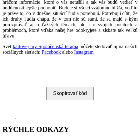
hráčom informácie, ktoré o vás netušili a tak vás budú vedieť v
budúcnosti lepšie pochopiť. Budete si všetci vzájomne bližší, veď to
je práve to, čo v dnešnej situácií ľudia potrebujú. Potrebujú cítiť, že
ich druhý ľudia chápu, že v tom nie sú sami, že sa majú s kým
porozprávať aj o ťažkých témach, ale i o svojich pocitoch a
problémoch, ktoré vďaka našej hre odokryjete a získate tak veľkú
úľavu
.
Svet
kartovej hry Spoločenská terapia
môžete sledovať aj na našich
sociálnych sieťach:
Facebook
alebo
Instagram
.
Skopírovať kód
RÝCHLE ODKAZY