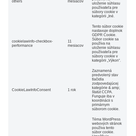
others
mesiacov
uloženie súhlasu
používateľa pre
súbory cookie v
kategórii „Iné.
Tento súbor cookie
nastavuje doplnok
GDPR Cookie.
Súbor cookie sa
cookielawinfo-checkbox-
11
používa na
performance
mesiacov
uloženie súhlasu
používateľa pre
súbory cookie v
kategórii „Výkon“.
Zaznamená
predvolený stav
tlačidla
zodpovedajúcej
kategórie & amp;
CookieLawInfoConsent
1 rok
štatút CCPA.
Funguje iba v
koordinácii s
primárnym
súborom cookie.
Téma WordPress
webových stránok
používa tento
súbor cookie.