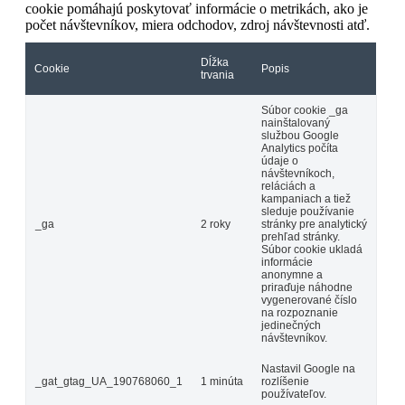
cookie pomáhajú poskytovať informácie o metrikách, ako je
počet návštevníkov, miera odchodov, zdroj návštevnosti atď.
Dĺžka
Cookie
Popis
trvania
Súbor cookie _ga
nainštalovaný
službou Google
Analytics počíta
údaje o
návštevníkoch,
reláciách a
kampaniach a tiež
sleduje používanie
_ga
2 roky
stránky pre analytický
prehľad stránky.
Súbor cookie ukladá
informácie
anonymne a
priraďuje náhodne
vygenerované číslo
na rozpoznanie
jedinečných
návštevníkov.
Nastavil Google na
_gat_gtag_UA_190768060_1
1 minúta
rozlíšenie
používateľov.