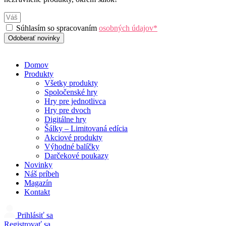
Súhlasím so spracovaním
osobných údajov*
Odoberať novinky
Domov
Produkty
Všetky produkty
Spoločenské hry
Hry pre jednotlivca
Hry pre dvoch
Digitálne hry
Šálky – Limitovaná edícia
Akciové produkty
Výhodné balíčky
Darčekové poukazy
Novinky
Náš príbeh
Magazín
Kontakt
Prihlásiť sa
Registrovať sa