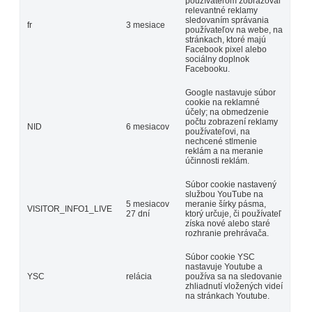
používateľom zobrazoval
relevantné reklamy
sledovaním správania
fr
3 mesiace
používateľov na webe, na
stránkach, ktoré majú
Facebook pixel alebo
sociálny doplnok
Facebooku.
Google nastavuje súbor
cookie na reklamné
účely; na obmedzenie
počtu zobrazení reklamy
NID
6 mesiacov
používateľovi, na
nechcené stlmenie
reklám a na meranie
účinnosti reklám.
Súbor cookie nastavený
službou YouTube na
5 mesiacov
meranie šírky pásma,
VISITOR_INFO1_LIVE
27 dní
ktorý určuje, či používateľ
získa nové alebo staré
rozhranie prehrávača.
Súbor cookie YSC
nastavuje Youtube a
YSC
relácia
používa sa na sledovanie
zhliadnutí vložených videí
na stránkach Youtube.