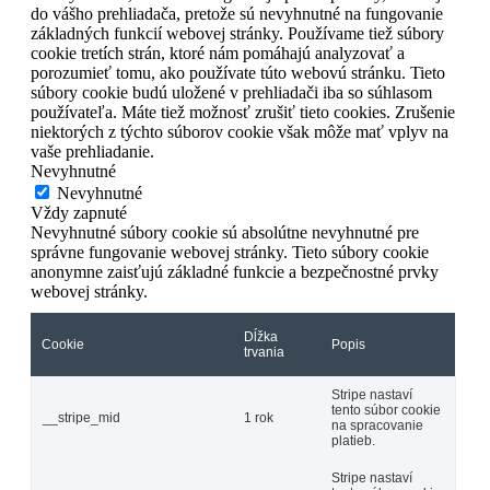
do vášho prehliadača, pretože sú nevyhnutné na fungovanie
základných funkcií webovej stránky. Používame tiež súbory
cookie tretích strán, ktoré nám pomáhajú analyzovať a
porozumieť tomu, ako používate túto webovú stránku. Tieto
súbory cookie budú uložené v prehliadači iba so súhlasom
používateľa. Máte tiež možnosť zrušiť tieto cookies. Zrušenie
niektorých z týchto súborov cookie však môže mať vplyv na
vaše prehliadanie.
Nevyhnutné
Nevyhnutné
Vždy zapnuté
Nevyhnutné súbory cookie sú absolútne nevyhnutné pre
správne fungovanie webovej stránky. Tieto súbory cookie
anonymne zaisťujú základné funkcie a bezpečnostné prvky
webovej stránky.
Dĺžka
Cookie
Popis
trvania
Stripe nastaví
tento súbor cookie
__stripe_mid
1 rok
na spracovanie
platieb.
Stripe nastaví