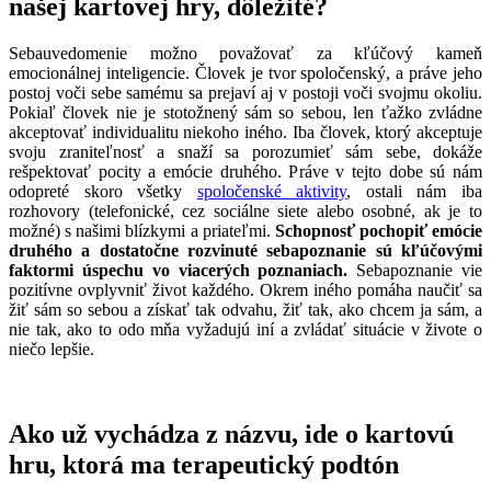
našej kartovej hry, dôležité?
Sebauvedomenie možno považovať za kľúčový kameň
emocionálnej inteligencie. Človek je tvor spoločenský, a práve jeho
postoj voči sebe samému sa prejaví aj v postoji voči svojmu okoliu.
Pokiaľ človek nie je stotožnený sám so sebou, len ťažko zvládne
akceptovať individualitu niekoho iného. Iba človek, ktorý akceptuje
svoju zraniteľnosť a snaží sa porozumieť sám sebe, dokáže
rešpektovať pocity a emócie druhého. Práve v tejto dobe sú nám
odopreté skoro všetky
spoločenské aktivity
, ostali nám iba
rozhovory (telefonické, cez sociálne siete alebo osobné, ak je to
možné) s našimi blízkymi a priateľmi.
Schopnosť pochopiť emócie
druhého a dostatočne rozvinuté sebapoznanie sú kľúčovými
faktormi úspechu vo viacerých poznaniach.
Sebapoznanie vie
pozitívne ovplyvniť život každého. Okrem iného pomáha naučiť sa
žiť sám so sebou a získať tak odvahu, žiť tak, ako chcem ja sám, a
nie tak, ako to odo mňa vyžadujú iní a zvládať situácie v živote o
niečo lepšie.
Ako už vychádza z názvu, ide o kartovú
hru, ktorá ma terapeutický podtón