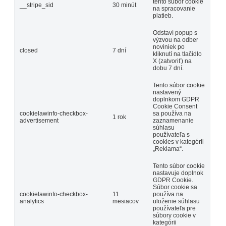
tento súbor cookie
__stripe_sid
30 minút
na spracovanie
platieb.
Odstaví popup s
výzvou na odber
noviniek po
closed
7 dní
kliknutí na tlačidlo
X (zatvoriť) na
dobu 7 dní.
Tento súbor cookie
nastavený
doplnkom GDPR
Cookie Consent
cookielawinfo-checkbox-
sa používa na
1 rok
advertisement
zaznamenanie
súhlasu
používateľa s
cookies v kategórii
„Reklama“.
Tento súbor cookie
nastavuje doplnok
GDPR Cookie.
Súbor cookie sa
cookielawinfo-checkbox-
11
používa na
analytics
mesiacov
uloženie súhlasu
používateľa pre
súbory cookie v
kategórii