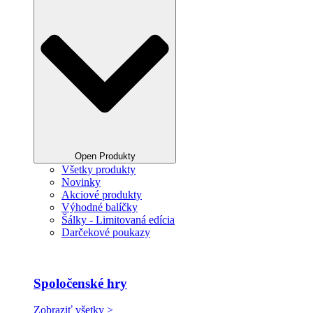
Open Produkty
Všetky produkty
Novinky
Akciové produkty
Výhodné balíčky
Šálky - Limitovaná edícia
Darčekové poukazy
Spoločenské hry
Zobraziť všetky >