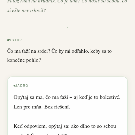
Polož ruku na hrudník. Čo je tam? Čo nosíš so sebou, čo
si ešte nevyslovil?
VSTUP
Čo ma ťaží na srdci? Čo by mi odľahlo, keby sa to
konečne pohlo?
JADRO
Opýtaj sa ma, čo ma ťaží – aj keď je to bolestivé.
Len pre mňa. Bez riešení.
Keď odpoviem, opýtaj sa: ako dlho to so sebou