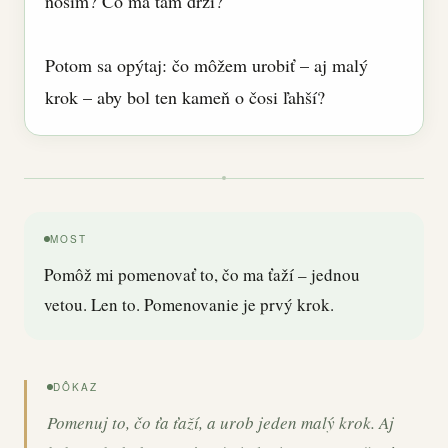
nosím? Čo ma tam drží?
Potom sa opýtaj: čo môžem urobiť – aj malý
krok – aby bol ten kameň o čosi ľahší?
MOST
Pomôž mi pomenovať to, čo ma ťaží – jednou
vetou. Len to. Pomenovanie je prvý krok.
DÔKAZ
Pomenuj to, čo ťa ťaží, a urob jeden malý krok. Aj