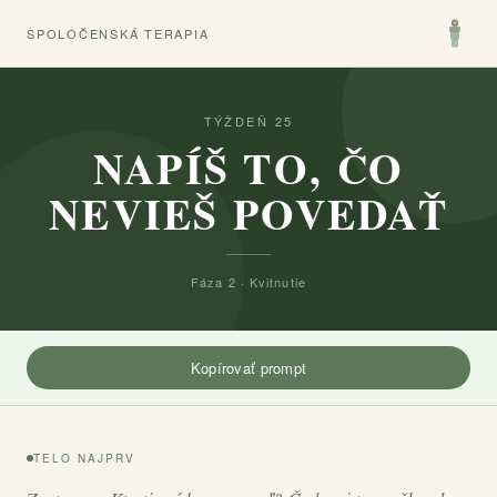
SPOLOČENSKÁ TERAPIA
TÝŽDEŇ 25
NAPÍŠ TO, ČO
NEVIEŠ POVEDAŤ
Fáza 2 · Kvitnutie
Kopírovať prompt
TELO NAJPRV