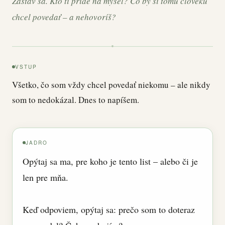
Zastav sa. Kto ti príde na myseľ? Čo by si tomu človeku
chcel povedať – a nehovoríš?
VSTUP
Všetko, čo som vždy chcel povedať niekomu – ale nikdy
som to nedokázal. Dnes to napíšem.
JADRO
Opýtaj sa ma, pre koho je tento list – alebo či je
len pre mňa.
Keď odpoviem, opýtaj sa: prečo som to doteraz