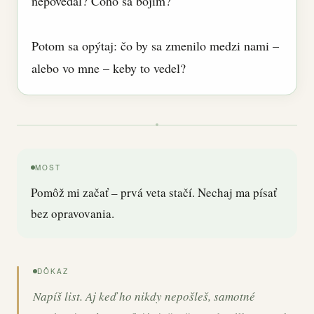
nepovedal? Čoho sa bojím?
Potom sa opýtaj: čo by sa zmenilo medzi nami –
alebo vo mne – keby to vedel?
MOST
Pomôž mi začať – prvá veta stačí. Nechaj ma písať
bez opravovania.
DÔKAZ
Napíš list. Aj keď ho nikdy nepošleš, samotné