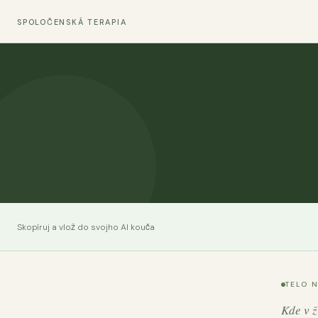
SPOLOČENSKÁ TERAPIA
Skopíruj a vlož do svojho AI kouča
TELO 
Kde v ž