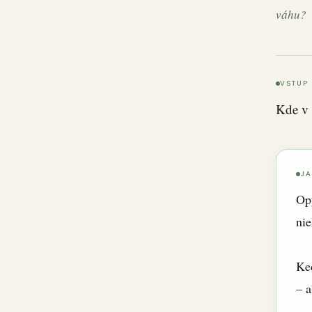
váhu?
VSTUP
Kde v 
J
Opý
ni
Ke
– a