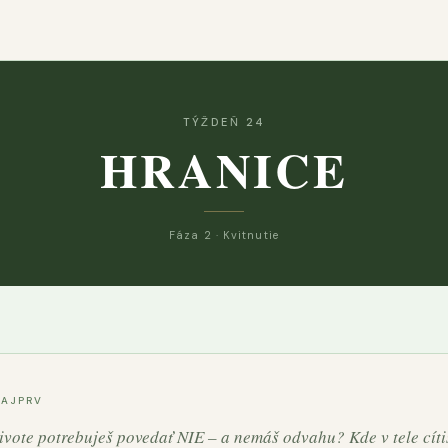
TÝŽDEŇ 24
HRANICE
Fáza 2 · Kvitnutie
NAJPRV
ivote potrebuješ povedať NIE – a nemáš odvahu? Kde v tele cíti