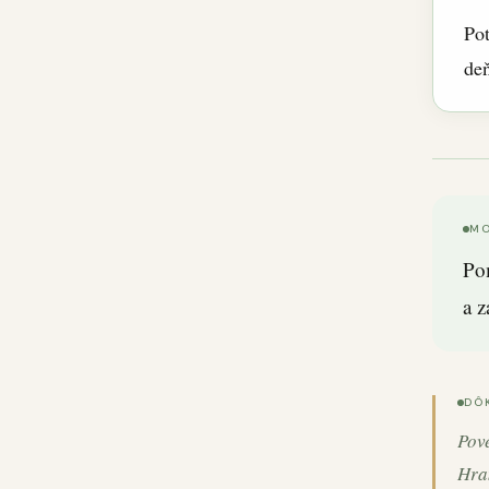
Po
de
MO
Po
a z
DÔ
Pove
Hran