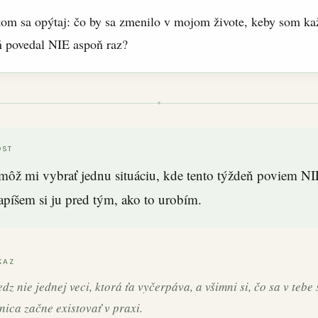
tom sa opýtaj: čo by sa zmenilo v mojom živote, keby som ka
ň povedal NIE aspoň raz?
ST
môž mi vybrať jednu situáciu, kde tento týždeň poviem NI
apíšem si ju pred tým, ako to urobím.
KAZ
dz nie jednej veci, ktorá ťa vyčerpáva, a všimni si, čo sa v tebe 
ica začne existovať v praxi.