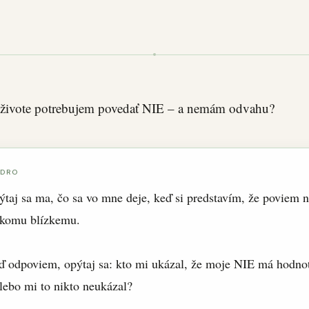
živote potrebujem povedať NIE – a nemám odvahu?
ADRO
taj sa ma, čo sa vo mne deje, keď si predstavím, že poviem n
ekomu blízkemu.
ď odpoviem, opýtaj sa: kto mi ukázal, že moje NIE má hodno
lebo mi to nikto neukázal?