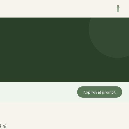
Kopírovať prompt
š tú