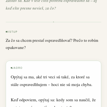
Zastav sa. Kde v tele cítiš potrebu ospravedlniť sa – aj
keď ešte presne nevieš, za čo?
VSTUP
Za čo sa chcem prestať ospravedlňovať? Prečo to robím
opakovane?
JADRO
Opýtaj sa ma, aké tri veci sú také, za ktoré sa
stále ospravedlňujem – hoci nie sú moja chyba.
Keď odpoviem, opýtaj sa: kedy som sa naučil, že