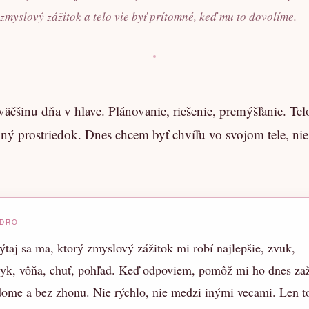
 zmyslový zážitok a telo vie byť prítomné, keď mu to dovolíme.
väčšinu dňa v hlave. Plánovanie, riešenie, premýšľanie. Telo
ný prostriedok. Dnes chcem byť chvíľu vo svojom tele, nie
ADRO
taj sa ma, ktorý zmyslový zážitok mi robí najlepšie, zvuk,
tyk, vôňa, chuť, pohľad. Keď odpoviem, pomôž mi ho dnes zaž
ome a bez zhonu. Nie rýchlo, nie medzi inými vecami. Len t