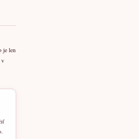
 je len
 v
iť
o.