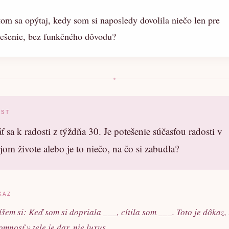
om sa opýtaj, kedy som si naposledy dovolila niečo len pre
tešenie, bez funkčného dôvodu?
OST
ť sa k radosti z týždňa 30. Je potešenie súčasťou radosti v
jom živote alebo je to niečo, na čo si zabudla?
KAZ
šem si: Keď som si dopriala ___, cítila som ___. Toto je dôkaz, 
omnosť v tele je dar, nie luxus.