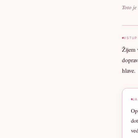
Toto je
VSTUP
Žijem 
doprav
hlave.
J
Opý
do
ved