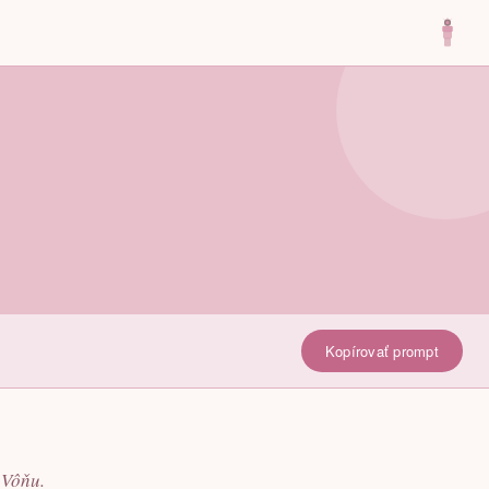
Kopírovať prompt
 Vôňu.