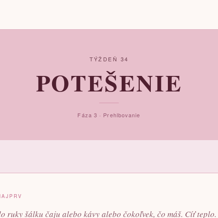
TÝŽDEŇ 34
POTEŠENIE
Fáza 3 · Prehlbovanie
NAJPRV
o ruky šálku čaju alebo kávy alebo čokoľvek, čo máš. Cíť teplo.