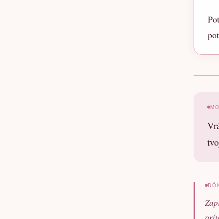
Pot
po
M
Vrá
tvo
DÔ
Zapí
prít