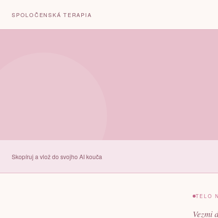
SPOLOČENSKÁ TERAPIA
Skopíruj a vlož do svojho AI kouča
TELO 
Vezmi d