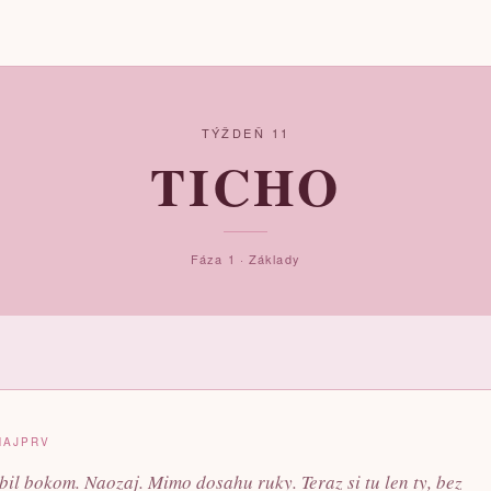
TÝŽDEŇ 11
TICHO
Fáza 1 · Základy
NAJPRV
il bokom. Naozaj. Mimo dosahu ruky. Teraz si tu len ty, bez