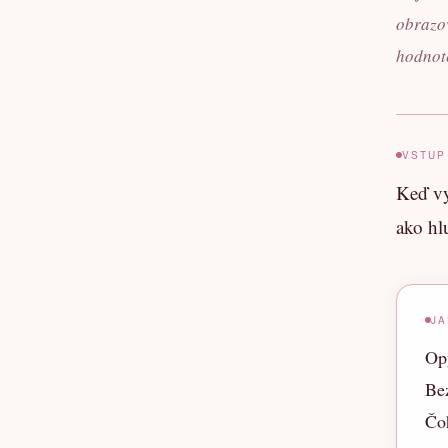
obrazov
hodnot
VSTUP
Keď vy
ako hlu
J
Op
Bez
Čoh