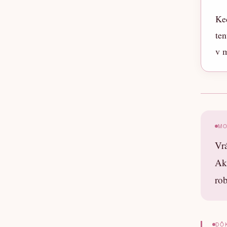
Ke
ten
v 
M
Vrá
Ak 
ro
DÔ