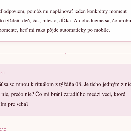
ď odpoviem, pomôž mi naplánovať jeden konkrétny moment
to týždeň: deň, čas, miesto, dĺžka. A dohodneme sa, čo urob
momente, keď mi ruka pôjde automaticky po mobile.
OST
ť sa so mnou k rituálom z týždňa 08. Je ticho jedným z ni
nie, prečo nie? Čo mi bráni zaradiť ho medzi veci, ktoré
bím pre seba?
KAZ