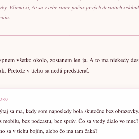
ky. Všimni si, čo sa v tebe stane počas prvých desiatich sekúnd
enia.
pnem všetko okolo, zostanem len ja. A to ma niekedy desí
k. Pretože v tichu sa nedá predstierať.
ADRO
ýtaj sa ma, kedy som naposledy bola skutočne bez obrazovky
 mobilu, bez podcastu, bez správ. Čo sa vtedy dialo vo mne?
o sa v tichu bojím, alebo čo ma tam čaká?