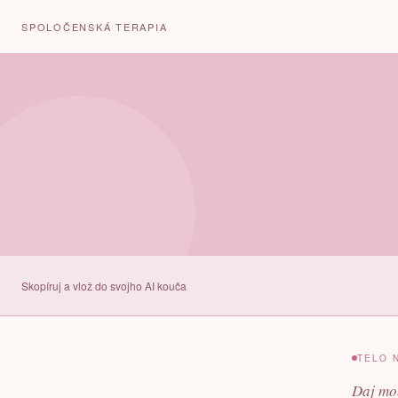
SPOLOČENSKÁ TERAPIA
Skopíruj a vlož do svojho AI kouča
TELO 
Daj mob